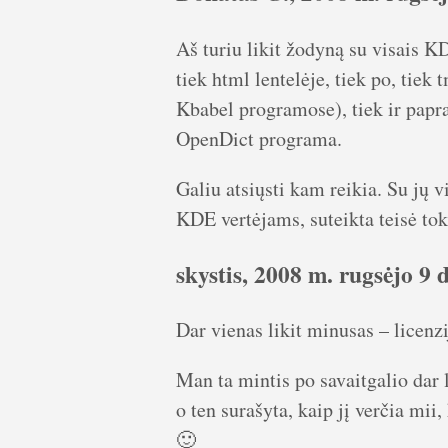
Aš turiu likit žodyną su visais K
tiek html lentelėje, tiek po, tiek
Kbabel programose), tiek ir papr
OpenDict programa.
Galiu atsiųsti kam reikia. Su jų 
KDE vertėjams, suteikta teisė tok
skystis, 2008 m. rugsėjo 9 d
Dar vienas likit minusas – licenzi
Man ta mintis po savaitgalio dar l
o ten surašyta, kaip jį verčia mi
🙂