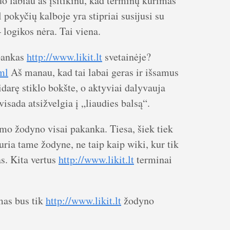
uo labiau aš įsitikinu, kad terminų kūrimas
l pokyčių kalboje yra stipriai susijusi su
logikos nėra. Tai viena.
 bankas
http://www.likit.lt
svetainėje?
ml
Aš manau, kad tai labai geras ir išsamus
darę stiklo bokšte, o aktyviai dalyvauja
visada atsižvelgia į „liaudies balsą“.
mo žodyno visai pakanka. Tiesa, šiek tiek
uria tame žodyne, ne taip kaip wiki, kur tik
as. Kita vertus
http://www.likit.lt
terminai
mas bus tik
http://www.likit.lt
žodyno