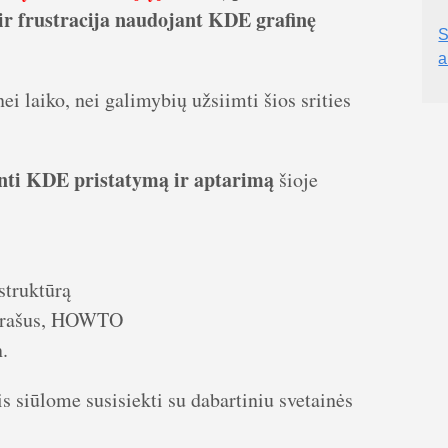
 ir frustracija naudojant KDE grafinę
S
a
nei laiko, nei galimybių užsiimti šios srities
inti KDE pristatymą ir aptarimą
šioje
struktūrą
o įrašus, HOWTO
.
is siūlome susisiekti su dabartiniu svetainės