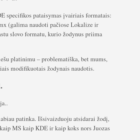
DE specifikos pataisymas įvairiais formatais:
 tmx (galima naudoti pačiose Lokalize ir
astu slovo formatu, kurio žodynus priima
viešu platinimu – problematiška, bet mums,
iais modifikuotais žodynais naudotis.
.
ja..
abiau patinka. Išsivaizduoju atsidarai žodį,
i, kaip MS kaip KDE ir kaip koks nors Juozas