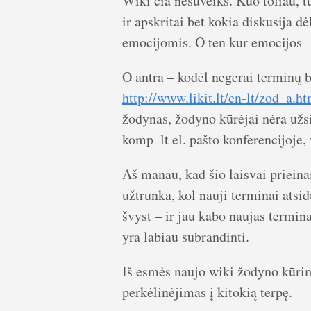
Wiki čia nesuveiks. Kuo toliau, t
ir apskritai bet kokia diskusija dė
emocijomis. O ten kur emocijos – 
O antra – kodėl negerai terminų
http://www.likit.lt/en-lt/zod_a.ht
žodynas, žodyno kūrėjai nėra užsi
komp_lt el. pašto konferencijoje, 
Aš manau, kad šio laisvai prieina
užtrunka, kol nauji terminai atsid
švyst – ir jau kabo naujas termin
yra labiau subrandinti.
Iš esmės naujo wiki žodyno kūri
perkėlinėjimas į kitokią terpę.