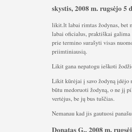
skystis, 2008 m. rugsėjo 5 d
likit.lt labai rimtas žodynas, bet
labai oficialus, praktiškai galim
prie termino surašyti visas nuomo
priimtiniausią.
Likit gana nepatogu ieškoti žodžio
Likit kūrėjai į savo žodyną įdėjo
būtu medoruoti žodyną, o ne jį pil
vertėjus, be jų bus tuščias.
Nemanau kad jis gautuosi panašus 
Donatas G., 2008 m. rugsėj