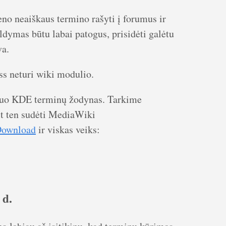
eno neaiškaus termino rašyti į forumus ir
dymas būtu labai patogus, prisidėti galėtu
va.
s neturi wiki modulio.
 nuo KDE terminų žodynas. Tarkime
t ten sudėti MediaWiki
Download
ir viskas veiks:
 d.