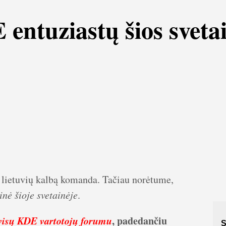
entuziastų šios sveta
į lietuvių kalbą komanda. Tačiau norėtume,
nė šioje svetainėje
.
visų KDE vartotojų forumu
, padedančiu
S