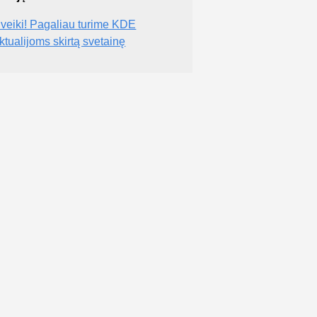
veiki! Pagaliau turime KDE
ktualijoms skirtą svetainę