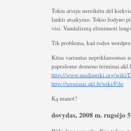
Tokiu atveju nereikėtu dėl kiekvi
laukti atsakymo. Tokio žodyno pil
visi. Vandalizmą eliminuoti leng
Tik problema, kad rodos wordpres
Kitas variantas nepriklausomas
paprašome domeno terminai.akl.l
http://www.mediawiki.org/wiki/
http://terminai.akl.lt/wiki/File
Ką manot?
dovydas, 2008 m. rugsėjo 5