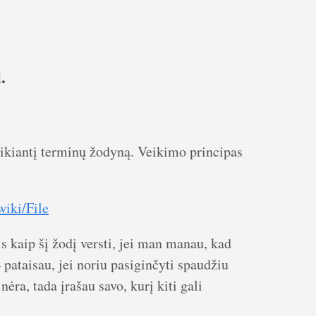
.
eikiantį terminų žodyną. Veikimo principas
/wiki/File
s kaip šį žodį versti, jei man manau, kad
pataisau, jei noriu pasiginčyti spaudžiu
ėra, tada įrašau savo, kurį kiti gali