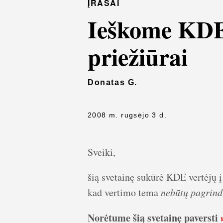
ĮRAŠAI
Ieškome KDE 
priežiūrai
Donatas G.
2008 m. rugsėjo 3 d.
Sveiki,
šią svetainę sukūrė KDE vertėjų 
kad vertimo tema
nebūtų pagrindi
Norėtume šią svetainę paversti