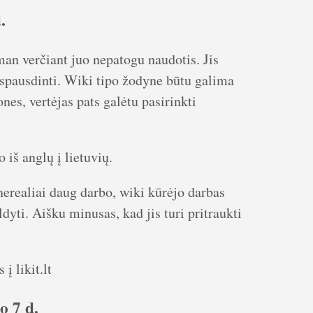
.
 man verčiant juo nepatogu naudotis. Jis
a spausdinti. Wiki tipo žodyne būtu galima
nes, vertėjas pats galėtu pasirinkti
 iš anglų į lietuvių.
 nerealiai daug darbo, wiki kūrėjo darbas
dyti. Aišku minusas, kad jis turi pritraukti
į likit.lt
o 7 d.