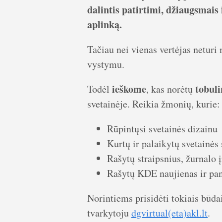
dalintis patirtimi, džiaugsmais
aplinką.
Tačiau nei vienas vertėjas neturi 
vystymu.
ieškome
tobul
Todėl
, kas norėtų
svetainėje. Reikia žmonių, kurie:
Rūpintųsi svetainės dizainu
Kurtų ir palaikytų svetainės 
Rašytų straipsnius, žurnal
Rašytų KDE naujienas ir pan
Norintiems prisidėti tokiais būda
tvarkytoju
dgvirtual(eta)akl.lt
.